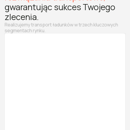
gwarantując sukces Twojego
zlecenia.
Realizujemy transport ładunków w trzech kluczowych
segmentach rynku.