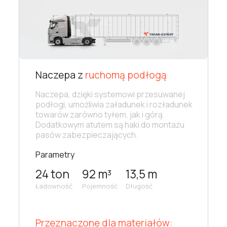
Naczepa z
ruchomą podłogą
Naczepa, dzięki systemowi przesuwanej
podłogi, umożliwia załadunek i rozładunek
towarów zarówno tyłem, jak i górą.
Dodatkowym atutem są haki do montażu
pasów zabezpieczających.
Parametry
24 ton
92 m³
13,5 m
Ładowność
Pojemność
Długość
Przeznaczone dla materiałów: